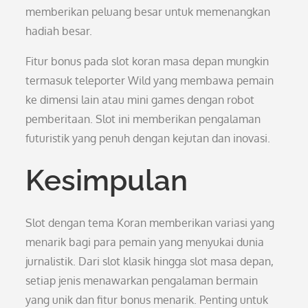
memberikan peluang besar untuk memenangkan
hadiah besar.
Fitur bonus pada slot koran masa depan mungkin
termasuk teleporter Wild yang membawa pemain
ke dimensi lain atau mini games dengan robot
pemberitaan. Slot ini memberikan pengalaman
futuristik yang penuh dengan kejutan dan inovasi.
Kesimpulan
Slot dengan tema Koran memberikan variasi yang
menarik bagi para pemain yang menyukai dunia
jurnalistik. Dari slot klasik hingga slot masa depan,
setiap jenis menawarkan pengalaman bermain
yang unik dan fitur bonus menarik. Penting untuk