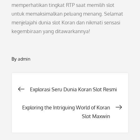
memperhatikan tingkat RTP saat memilih slot
untuk memaksimalkan peluang menang. Selamat
menjelajahi dunia slot Koran dan nikmati sensasi
kegembiraan yang ditawarkannya!
By
admin
Post
Explorasi Seru Dunia Koran Slot Resmi
navigation
Exploring the Intriguing World of Koran
Slot Maxwin