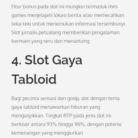
Fitur bonus pada slot ini mungkin termasuk mini
games menjelajahi lokasi berita atau memecahkan
teka-teki untuk menemukan informasi tersembunyi.
Slot jurnalis petualang memberikan pengalaman
bermain yang seru dan menantang.
4. Slot Gaya
Tabloid
Bagi pecinta sensasi dan gosip, slot dengan tema
gaya tabloid menawarkan hiburan yang
mengasyikkan. Tingkat RTP pada jenis slot ini
berkisar antara 93% hingga 96%, dengan potensi
kemenangan yang menggiurkan.