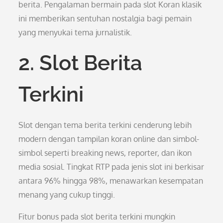
berita. Pengalaman bermain pada slot Koran klasik
ini memberikan sentuhan nostalgia bagi pemain
yang menyukai tema jurnalistik.
2. Slot Berita
Terkini
Slot dengan tema berita terkini cenderung lebih
modern dengan tampilan koran online dan simbol-
simbol seperti breaking news, reporter, dan ikon
media sosial. Tingkat RTP pada jenis slot ini berkisar
antara 96% hingga 98%, menawarkan kesempatan
menang yang cukup tinggi.
Fitur bonus pada slot berita terkini mungkin