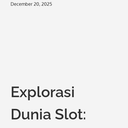
Posted
December 20, 2025
on
Explorasi
Dunia Slot: