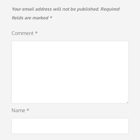
Your email address will not be published.
Required
fields are marked
*
Comment
*
Name
*