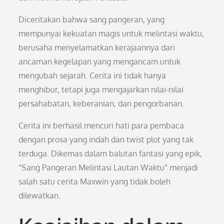
Diceritakan bahwa sang pangeran, yang
mempunyai kekuatan magis untuk melintasi waktu,
berusaha menyelamatkan kerajaannya dari
ancaman kegelapan yang mengancam untuk
mengubah sejarah. Cerita ini tidak hanya
menghibur, tetapi juga mengajarkan nilai-nilai
persahabatan, keberanian, dan pengorbanan.
Cerita ini berhasil mencuri hati para pembaca
dengan prosa yang indah dan twist plot yang tak
terduga. Dikemas dalam balutan fantasi yang epik,
“Sang Pangeran Melintasi Lautan Waktu” menjadi
salah satu cerita Maxwin yang tidak boleh
dilewatkan.