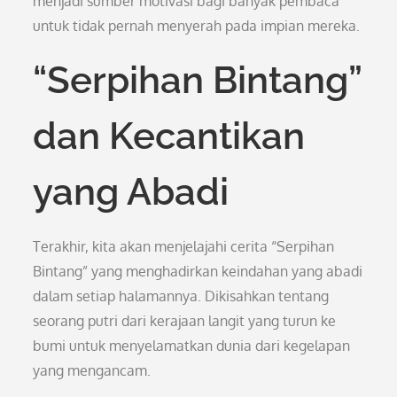
menjadi sumber motivasi bagi banyak pembaca
untuk tidak pernah menyerah pada impian mereka.
“Serpihan Bintang”
dan Kecantikan
yang Abadi
Terakhir, kita akan menjelajahi cerita “Serpihan
Bintang” yang menghadirkan keindahan yang abadi
dalam setiap halamannya. Dikisahkan tentang
seorang putri dari kerajaan langit yang turun ke
bumi untuk menyelamatkan dunia dari kegelapan
yang mengancam.