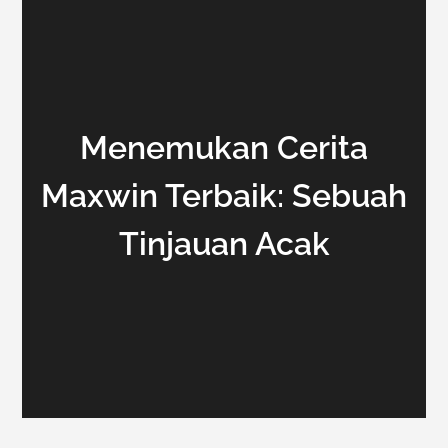
Menemukan Cerita
Maxwin Terbaik: Sebuah
Tinjauan Acak